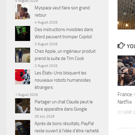
5 August 2026
Myspace veut faire son grand
retour
4 August 2026
Des instructions invisibles dans
Word peuvent tromper Copilot
3 August 2026
YOU
Chez Apple, un ingénieur produit
prend la suite de Tim Cook
2 August 2026
Les États-Unis bloquent les
nouveaux robots humanoïdes
étrangers
France:
1 August 2026
Netflix
Partager un chat Claude peut le
faire apparaître dans Google
27 JUNE 
30 July 2026
Après de bons résultats, PayPal
reste ouvert à l’idée d’être racheté