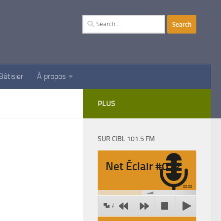
Search
for:
Bêtisier
À propos
PLUS
SUR CIBL 101.5 FM
Net Éclair #012
00:00
Agrandir