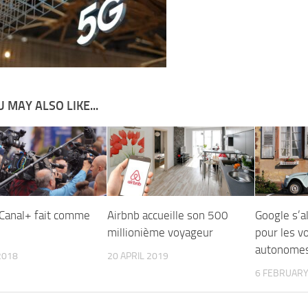
 MAY ALSO LIKE...
 Canal+ fait comme
Airbnb accueille son 500
Google s’a
millionième voyageur
pour les v
autonome
2018
20 APRIL 2019
6 FEBRUARY