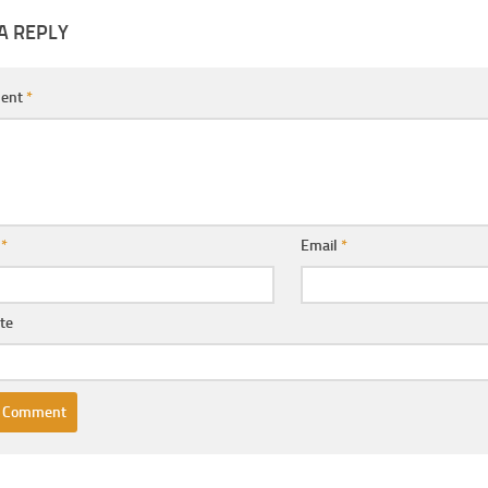
A REPLY
ent
*
e
*
Email
*
te