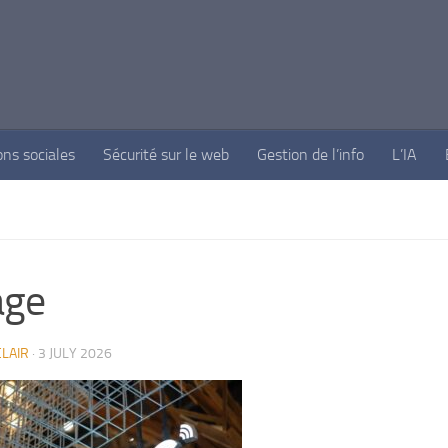
ons sociales
Sécurité sur le web
Gestion de l’info
L’IA
age
LAIR
·
3 JULY 2026