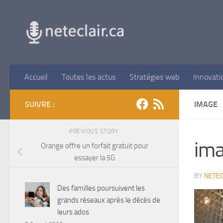
Skip to content
Accueil
Toutes les actus
Stratégies web
Innovati
SUIVRE :
IMAGE
PREVIOUS STORY
im
Orange offre un forfait gratuit pour
essayer la 5G
BY
NETEC
Des familles poursuivent les
grands réseaux après le décès de
leurs ados