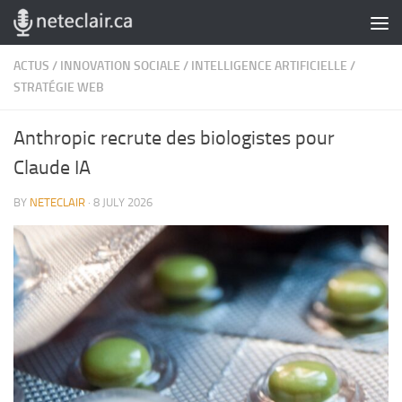
Skip to content
ACTUS
/
INNOVATION SOCIALE
/
INTELLIGENCE ARTIFICIELLE
/
STRATÉGIE WEB
Anthropic recrute des biologistes pour
Claude IA
BY
NETECLAIR
·
8 JULY 2026