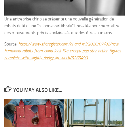
Une entreprise chinoise présente une nouvelle génération de
robots doté d’une “colonne vertébrale” brevetée pour permettre
des mouvements précis similaires à ceux des êtres humains.
Source:
https://www.theregister.com/ai-and-ml/2026/07/02/new-
humanoid-robots-from-china-look-like-creepy-pop-star-action-figures-
complete-with-slightly-dodgy-lip-synch/5265490
YOU MAY ALSO LIKE...