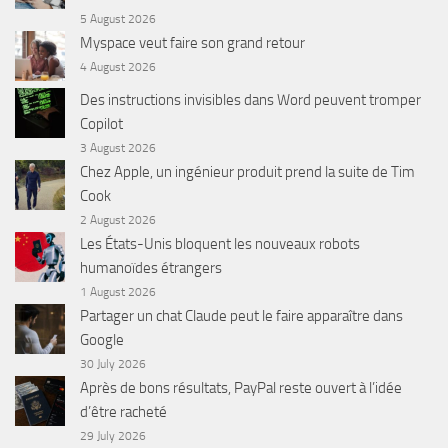
5 August 2026
Myspace veut faire son grand retour
4 August 2026
Des instructions invisibles dans Word peuvent tromper
Copilot
3 August 2026
Chez Apple, un ingénieur produit prend la suite de Tim
Cook
2 August 2026
Les États-Unis bloquent les nouveaux robots
humanoïdes étrangers
1 August 2026
Partager un chat Claude peut le faire apparaître dans
Google
30 July 2026
Après de bons résultats, PayPal reste ouvert à l’idée
d’être racheté
29 July 2026