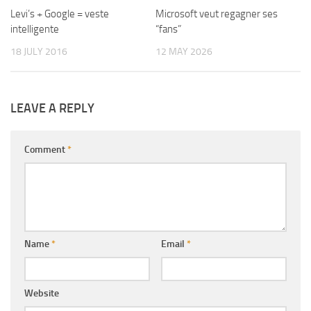
Levi’s + Google = veste
Microsoft veut regagner ses
intelligente
“fans”
18 JULY 2016
12 MAY 2026
LEAVE A REPLY
Comment
*
Name
*
Email
*
Website