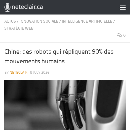
Skip to content
ACTUS
/
INNOVATION SOCIALE
/
INTELLIGENCE ARTIFICIELLE
/
STRATÉGIE WEB
0
Chine: des robots qui répliquent 90% des
mouvements humains
BY
NETECLAIR
·
9 JULY 2026