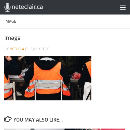
Skip to content
IMAGE
image
BY
NETECLAIR
·
2 JULY 2026
YOU MAY ALSO LIKE...