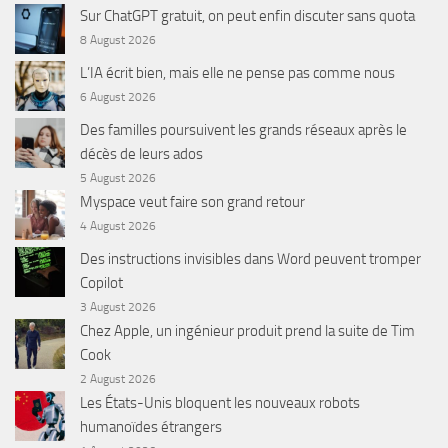
Sur ChatGPT gratuit, on peut enfin discuter sans quota
8 August 2026
L’IA écrit bien, mais elle ne pense pas comme nous
6 August 2026
Des familles poursuivent les grands réseaux après le
décès de leurs ados
5 August 2026
Myspace veut faire son grand retour
4 August 2026
Des instructions invisibles dans Word peuvent tromper
Copilot
3 August 2026
Chez Apple, un ingénieur produit prend la suite de Tim
Cook
2 August 2026
Les États-Unis bloquent les nouveaux robots
humanoïdes étrangers