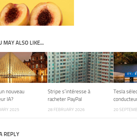
 MAY ALSO LIKE...
un nouveau
Stripe s’intéresse à
Tesla séle
eur IA?
racheter PayPal
conducteu
UARY 2025
28 FEBRUARY 2026
20 SEPTEMB
A REPLY