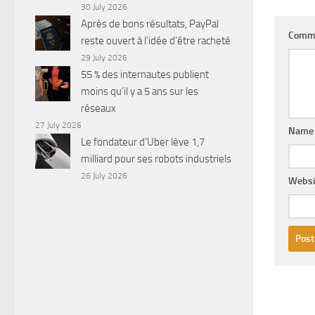
30 July 2026
Après de bons résultats, PayPal
Comm
reste ouvert à l’idée d’être racheté
29 July 2026
55 % des internautes publient
moins qu’il y a 5 ans sur les
réseaux
27 July 2026
Nam
Le fondateur d’Uber lève 1,7
milliard pour ses robots industriels
26 July 2026
Websi