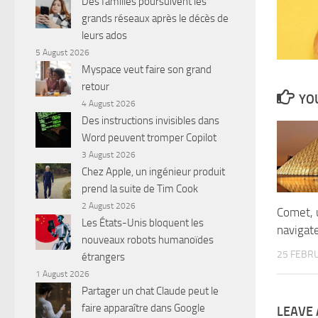
Des familles poursuivent les
grands réseaux après le décès de
leurs ados
5 August 2026
Myspace veut faire son grand
retour
YOU
4 August 2026
Des instructions invisibles dans
Word peuvent tromper Copilot
3 August 2026
Chez Apple, un ingénieur produit
prend la suite de Tim Cook
2 August 2026
Comet, 
Les États-Unis bloquent les
navigat
nouveaux robots humanoïdes
25 FEBR
étrangers
1 August 2026
Partager un chat Claude peut le
faire apparaître dans Google
LEAVE 