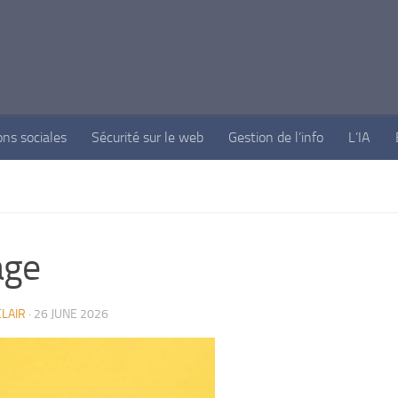
ons sociales
Sécurité sur le web
Gestion de l’info
L’IA
age
LAIR
·
26 JUNE 2026