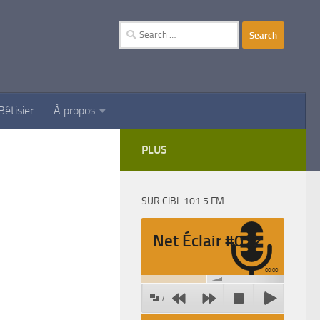
Search
for:
Bêtisier
À propos
PLUS
SUR CIBL 101.5 FM
Net Éclair #012
00:00
Agrandir