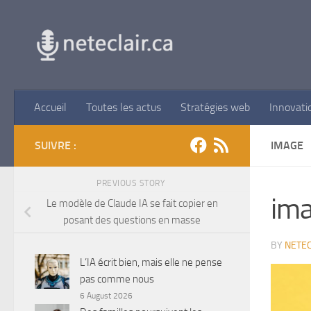
Skip to content
Accueil
Toutes les actus
Stratégies web
Innovati
SUIVRE :
IMAGE
PREVIOUS STORY
im
Le modèle de Claude IA se fait copier en
posant des questions en masse
BY
NETEC
L’IA écrit bien, mais elle ne pense
pas comme nous
6 August 2026