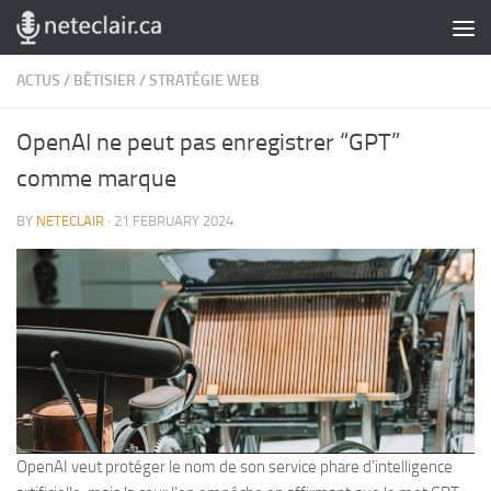
Skip to content
ACTUS
/
BÊTISIER
/
STRATÉGIE WEB
OpenAI ne peut pas enregistrer “GPT”
comme marque
BY
NETECLAIR
·
21 FEBRUARY 2024
OpenAI veut protéger le nom de son service phare d’intelligence