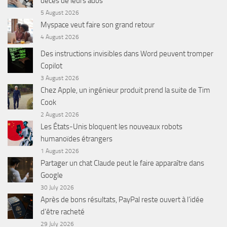
décès de leurs ados
5 August 2026
Myspace veut faire son grand retour
4 August 2026
Des instructions invisibles dans Word peuvent tromper
Copilot
3 August 2026
Chez Apple, un ingénieur produit prend la suite de Tim
Cook
2 August 2026
Les États-Unis bloquent les nouveaux robots
humanoïdes étrangers
1 August 2026
Partager un chat Claude peut le faire apparaître dans
Google
30 July 2026
Après de bons résultats, PayPal reste ouvert à l’idée
d’être racheté
29 July 2026