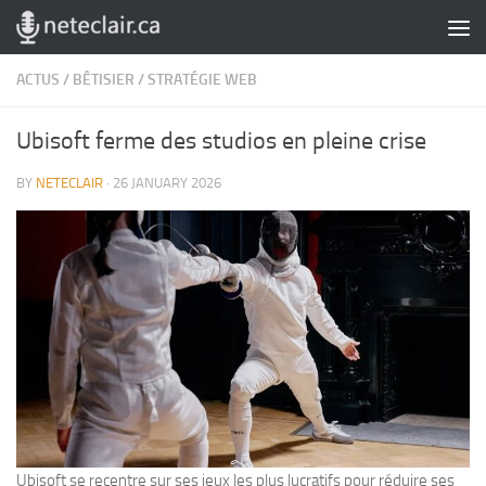
Skip to content
ACTUS
/
BÊTISIER
/
STRATÉGIE WEB
Ubisoft ferme des studios en pleine crise
BY
NETECLAIR
·
26 JANUARY 2026
Ubisoft se recentre sur ses jeux les plus lucratifs pour réduire ses