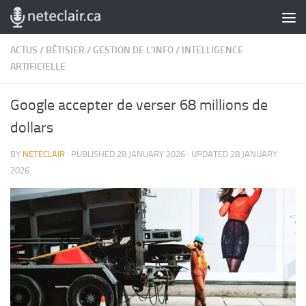
Skip to content
ACTUS
/
BÊTISIER
/
GESTION DE L'INFO
/
INTELLIGENCE
ARTIFICIELLE
Google accepter de verser 68 millions de
dollars
BY
NETECLAIR
· PUBLISHED
28 JANUARY 2026
· UPDATED
28 JANUARY
2026