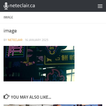
Skip to content
IMAGE
image
BY
NETECLAIR
·
16 JANUARY 2025
YOU MAY ALSO LIKE...