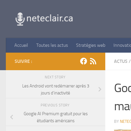
Skip to content
Accueil
Toutes les actus
Stratégies web
Innovati
SUIVRE :
ACTUS
/
NEXT STORY
Goo
Les Android vont redémarrer après 3
jours d’inactivité
mau
PREVIOUS STORY
Google AI Premium gratuit pour les
étudiants américains
BY
NETEC