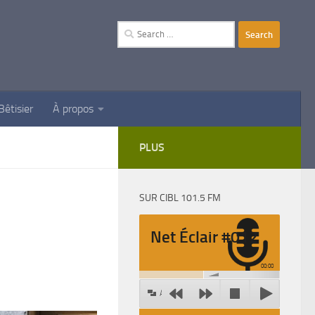
Search
for:
Bêtisier
À propos
PLUS
SUR CIBL 101.5 FM
Net Éclair #012
00:00
Agrandir