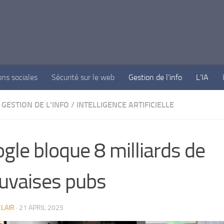
ons sociales
Sécurité sur le web
Gestion de l’info
L’IA
GESTION DE L'INFO
/
INTELLIGENCE ARTIFICIELLE
gle bloque 8 milliards de
vaises pubs
LAIR
·
21 APRIL 2025