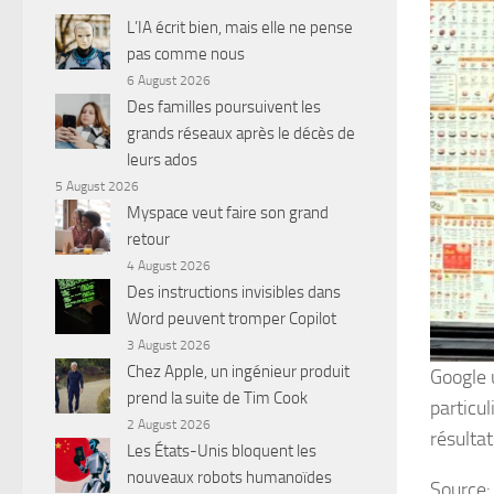
L’IA écrit bien, mais elle ne pense
pas comme nous
6 August 2026
Des familles poursuivent les
grands réseaux après le décès de
leurs ados
5 August 2026
Myspace veut faire son grand
retour
4 August 2026
Des instructions invisibles dans
Word peuvent tromper Copilot
3 August 2026
Chez Apple, un ingénieur produit
Google u
prend la suite de Tim Cook
particu
2 August 2026
résulta
Les États-Unis bloquent les
nouveaux robots humanoïdes
Source