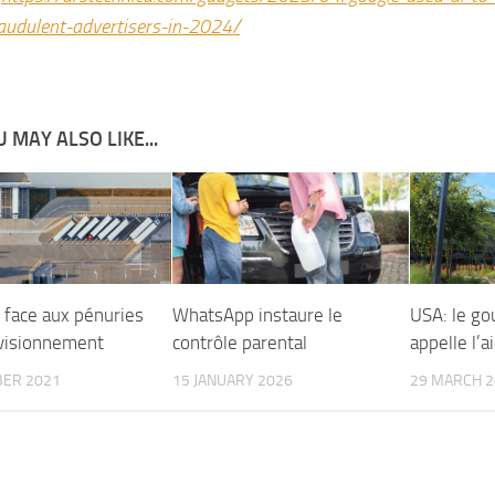
audulent-advertisers-in-2024/
 MAY ALSO LIKE...
face aux pénuries
WhatsApp instaure le
USA: le g
visionnement
contrôle parental
appelle l’a
BER 2021
15 JANUARY 2026
29 MARCH 2