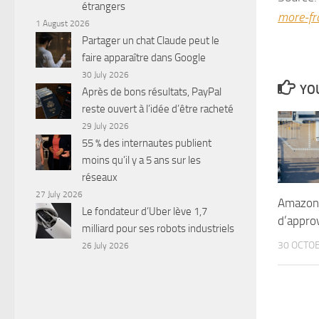
étrangers
more-fr
1 August 2026
Partager un chat Claude peut le
faire apparaître dans Google
30 July 2026
YOU
Après de bons résultats, PayPal
reste ouvert à l’idée d’être racheté
29 July 2026
55 % des internautes publient
moins qu’il y a 5 ans sur les
réseaux
27 July 2026
Amazon 
Le fondateur d’Uber lève 1,7
d’appro
milliard pour ses robots industriels
30 OCTO
26 July 2026