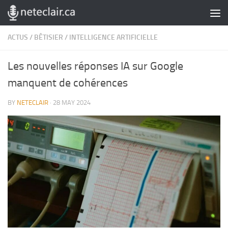
Skip to content
ACTUS
/
BÊTISIER
/
INTELLIGENCE ARTIFICIELLE
Les nouvelles réponses IA sur Google
manquent de cohérences
BY
NETECLAIR
·
28 MAY 2024