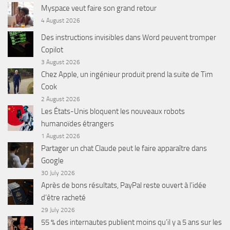
Myspace veut faire son grand retour
4 August 2026
Des instructions invisibles dans Word peuvent tromper
Copilot
3 August 2026
Chez Apple, un ingénieur produit prend la suite de Tim
Cook
2 August 2026
Les États-Unis bloquent les nouveaux robots
humanoïdes étrangers
1 August 2026
Partager un chat Claude peut le faire apparaître dans
Google
30 July 2026
Après de bons résultats, PayPal reste ouvert à l’idée
d’être racheté
29 July 2026
55 % des internautes publient moins qu’il y a 5 ans sur les