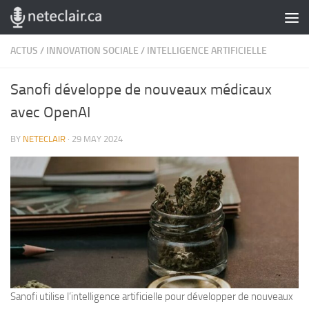
Skip to content
ACTUS
/
INNOVATION SOCIALE
/
INTELLIGENCE ARTIFICIELLE
Sanofi développe de nouveaux médicaux
avec OpenAI
BY
NETECLAIR
·
29 MAY 2024
Sanofi utilise l’intelligence artificielle pour développer de nouveaux