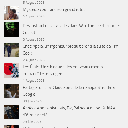
5 August 2026
Myspace veut faire son grand retour
4 August 2026
Des instructions invisibles dans Word peuvent tromper
Copilot
3 August 2026
Chez Apple, un ingénieur produit prend la suite de Tim
Cook
2 August 2026
Les États-Unis bloquent les nouveaux robots
humanoïdes étrangers
1 August 2026
Partager un chat Claude peut le faire apparaître dans
Google
30 July 2026
Après de bons résultats, PayPal reste ouvert à l’idée
d’être racheté
29 July 2026