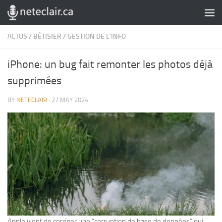
Skip to content
ACTUS
/
BÊTISIER
/
GESTION DE L'INFO
iPhone: un bug fait remonter les photos déjà
supprimées
BY
NETECLAIR
·
27 MAY 2024
Apple vient de corriger une “corruption de base de données” qui