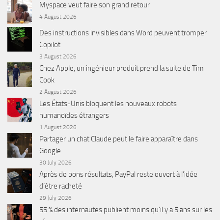
Myspace veut faire son grand retour
4 August 2026
Des instructions invisibles dans Word peuvent tromper
Copilot
3 August 2026
Chez Apple, un ingénieur produit prend la suite de Tim
Cook
2 August 2026
Les États-Unis bloquent les nouveaux robots
humanoïdes étrangers
1 August 2026
Partager un chat Claude peut le faire apparaître dans
Google
30 July 2026
Après de bons résultats, PayPal reste ouvert à l’idée
d’être racheté
29 July 2026
55 % des internautes publient moins qu’il y a 5 ans sur les