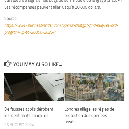
utilisateurs à signaler les bugs de son modèle de langage ChatGPT.
Les récompenses peuvent aller jusqu’à 20 000 dollars.
Source:
https://www.businessinsider.com/openai-chatgpt-find-bug-reward-
program-up-to-20000-2023-4
YOU MAY ALSO LIKE...
De fausses applis dérobent
Londres allège les régles de
les identifiants bancaires
protection des données
privés
25 AUGUST 2024