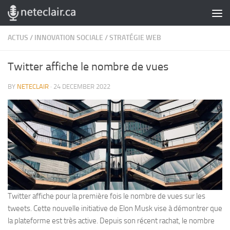
Skip to content
ACTUS
/
INNOVATION SOCIALE
/
STRATÉGIE WEB
Twitter affiche le nombre de vues
BY
NETECLAIR
·
24 DECEMBER 2022
Twitter affiche pour la première fois le nombre de vues sur les
tweets. Cette nouvelle initiative de Elon Musk vise à démontrer que
la plateforme est très active. Depuis son récent rachat, le nombre