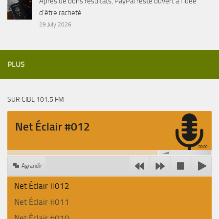
Après de bons résultats, PayPal reste ouvert à l’idée
d’être racheté
29 July 2026
PLUS
SUR CIBL 101.5 FM
Net Éclair #012
00:00
Agrandir
Net Éclair #012
Net Éclair #011
Net Éclair #010