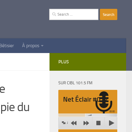
Search
for:
Bêtisier
À propos
PLUS
SUR CIBL 101.5 FM
e
Net Éclair #012
pie du
00:00
Agrandir