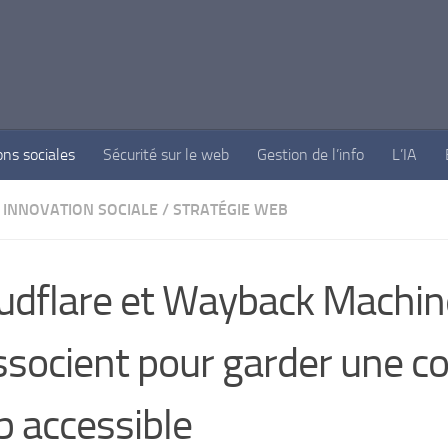
ons sociales
Sécurité sur le web
Gestion de l’info
L’IA
INNOVATION SOCIALE
/
STRATÉGIE WEB
udflare et Wayback Machin
ssocient pour garder une co
 accessible