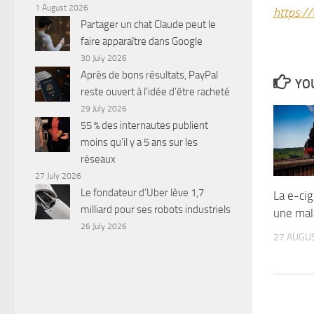
1 August 2026
https:/
Partager un chat Claude peut le
faire apparaître dans Google
30 July 2026
Après de bons résultats, PayPal
YOU
reste ouvert à l’idée d’être racheté
29 July 2026
55 % des internautes publient
moins qu’il y a 5 ans sur les
réseaux
27 July 2026
Le fondateur d’Uber lève 1,7
La e-cig
milliard pour ses robots industriels
une mal
26 July 2026
27 AUGU