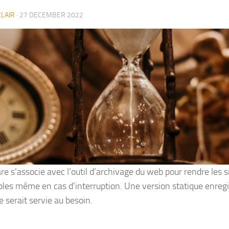
LAIR
·
27 DECEMBER 2022
are s’associe avec l’outil d’archivage du web pour rendre les 
bles même en cas d’interruption. Une version statique enreg
 serait servie au besoin.