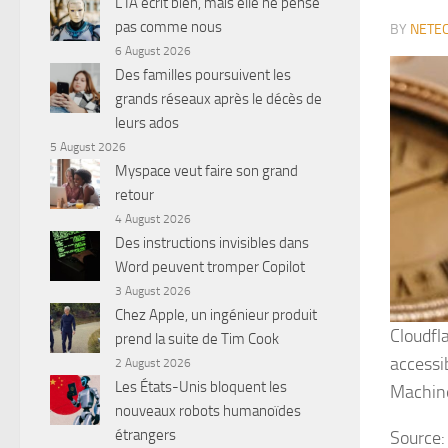
L’IA écrit bien, mais elle ne pense
pas comme nous
BY
NETEC
6 August 2026
Des familles poursuivent les
grands réseaux après le décès de
leurs ados
5 August 2026
Myspace veut faire son grand
retour
4 August 2026
Des instructions invisibles dans
Word peuvent tromper Copilot
3 August 2026
Chez Apple, un ingénieur produit
Cloudfl
prend la suite de Tim Cook
accessi
2 August 2026
Les États-Unis bloquent les
Machine
nouveaux robots humanoïdes
étrangers
Source: