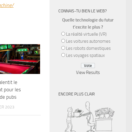
chine/
CONNAIS-TU BIEN LE WEB?
Quelle technologie du futur
t’excite le plus ?
La réalité virtuelle (VR)
Les voitures autonomes
Les robots domestiques
Les voyages spatiaux
View Results
lentit le
t pour les
ENCORE PLUS CLAIR
 de pubs
ER 2023