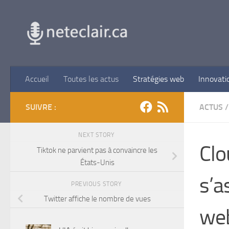
Skip to content
Accueil
Toutes les actus
Stratégies web
Innovati
SUIVRE :
ACTUS
/
NEXT STORY
Clo
Tiktok ne parvient pas à convaincre les
États-Unis
s’a
PREVIOUS STORY
Twitter affiche le nombre de vues
web