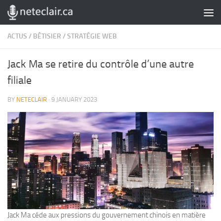
Skip to content
ACTUS
/
BÊTISIER
/
STRATÉGIE WEB
Jack Ma se retire du contrôle d’une autre
filiale
BY
NETECLAIR
·
9 JANUARY 2023
Jack Ma céde aux pressions du gouvernement chinois en matière