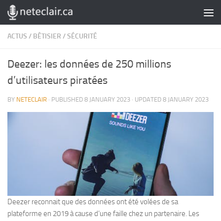
Skip to content
ACTUS
/
BÊTISIER
/
SÉCURITÉ
Deezer: les données de 250 millions
d’utilisateurs piratées
BY
NETECLAIR
· PUBLISHED
8 JANUARY 2023
· UPDATED
8 JANUARY 2023
Deezer reconnait que des données ont été volées de sa
plateforme en 2019 à cause d’une faille chez un partenaire. Les