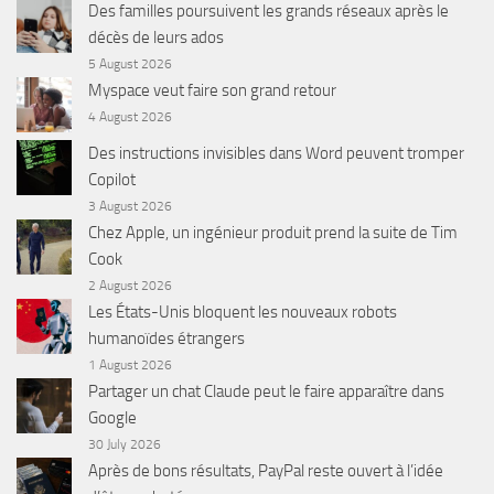
Des familles poursuivent les grands réseaux après le
décès de leurs ados
5 August 2026
Myspace veut faire son grand retour
4 August 2026
Des instructions invisibles dans Word peuvent tromper
Copilot
3 August 2026
Chez Apple, un ingénieur produit prend la suite de Tim
Cook
2 August 2026
Les États-Unis bloquent les nouveaux robots
humanoïdes étrangers
1 August 2026
Partager un chat Claude peut le faire apparaître dans
Google
30 July 2026
Après de bons résultats, PayPal reste ouvert à l’idée