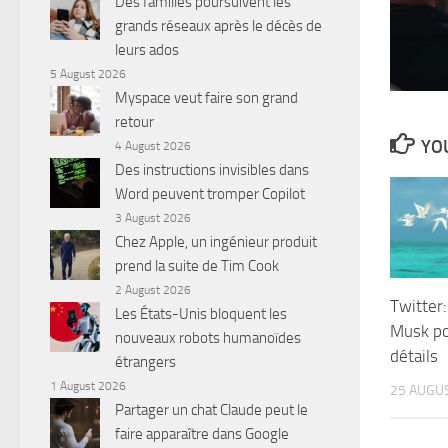
Des familles poursuivent les
grands réseaux après le décès de
leurs ados
5 August 2026
Myspace veut faire son grand
retour
YOU
4 August 2026
Des instructions invisibles dans
Word peuvent tromper Copilot
3 August 2026
Chez Apple, un ingénieur produit
prend la suite de Tim Cook
2 August 2026
Twitter:
Les États-Unis bloquent les
Musk pou
nouveaux robots humanoïdes
détails
étrangers
1 August 2026
25 AUGU
Partager un chat Claude peut le
faire apparaître dans Google