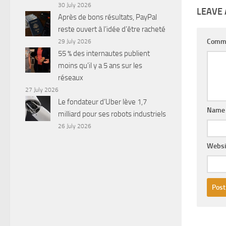
30 July 2026
LEAVE 
Après de bons résultats, PayPal
reste ouvert à l’idée d’être racheté
Comm
29 July 2026
55 % des internautes publient
moins qu’il y a 5 ans sur les
réseaux
27 July 2026
Le fondateur d’Uber lève 1,7
Nam
milliard pour ses robots industriels
26 July 2026
Websi