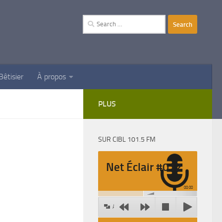
Search
for:
Bêtisier
À propos
PLUS
SUR CIBL 101.5 FM
Net Éclair #012
00:00
Agrandir