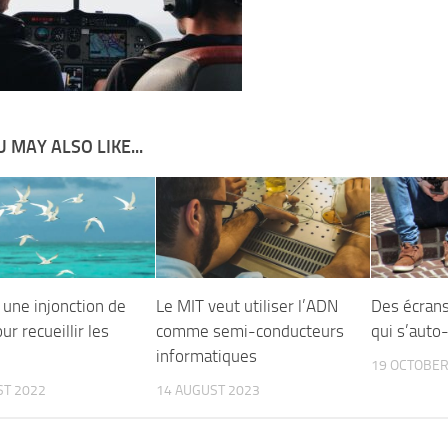
 MAY ALSO LIKE...
 une injonction de
Le MIT veut utiliser l’ADN
Des écrans
r recueillir les
comme semi-conducteurs
qui s’auto
informatiques
19 OCTOBER
ST 2022
14 AUGUST 2023