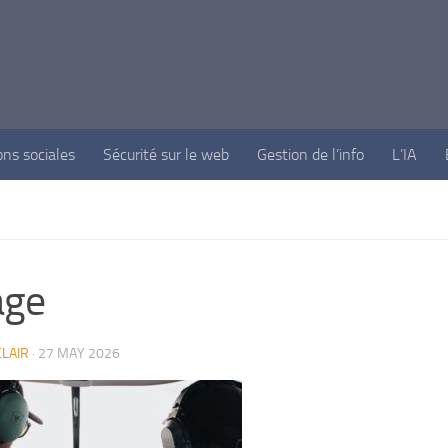
ons sociales
Sécurité sur le web
Gestion de l’info
L’IA
age
LAIR
·
27 MAY 2026