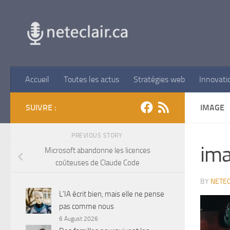
Skip to content
Accueil
Toutes les actus
Stratégies web
Innovati
SUIVRE :
IMAGE
PREVIOUS STORY
im
Microsoft abandonne les licences
coûteuses de Claude Code
BY
NETEC
L’IA écrit bien, mais elle ne pense
pas comme nous
6 August 2026