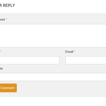
A REPLY
ent
*
e
*
Email
*
te