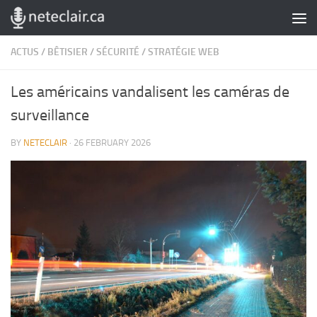
Skip to content
ACTUS
/
BÊTISIER
/
SÉCURITÉ
/
STRATÉGIE WEB
Les américains vandalisent les caméras de
surveillance
BY
NETECLAIR
·
26 FEBRUARY 2026