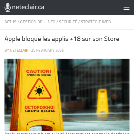
Skip to content
ACTUS
/
GESTION DE L'INFO
/
SÉCURITÉ
/
STRATÉGIE WEB
Apple bloque les applis +18 sur son Store
BY
NETECLAIR
·
25 FEBRUARY 2026