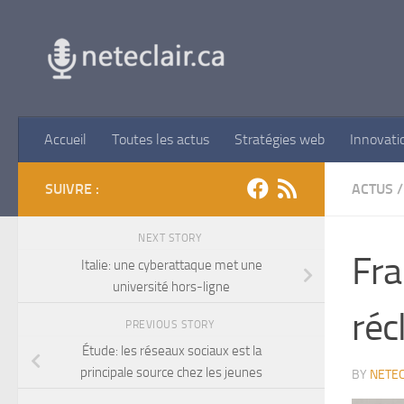
Skip to content
Accueil
Toutes les actus
Stratégies web
Innovati
SUIVRE :
ACTUS
/
NEXT STORY
Fra
Italie: une cyberattaque met une
université hors-ligne
ré
PREVIOUS STORY
Étude: les réseaux sociaux est la
principale source chez les jeunes
BY
NETEC