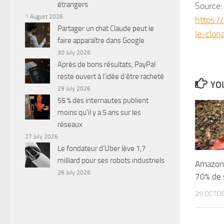
étrangers
Source:
1 August 2026
https:/
Partager un chat Claude peut le
le-clon
faire apparaître dans Google
30 July 2026
Après de bons résultats, PayPal
reste ouvert à l’idée d’être racheté
YOU
29 July 2026
55 % des internautes publient
moins qu’il y a 5 ans sur les
réseaux
27 July 2026
Le fondateur d’Uber lève 1,7
milliard pour ses robots industriels
Amazon 
26 July 2026
70% de 
29 OCTO