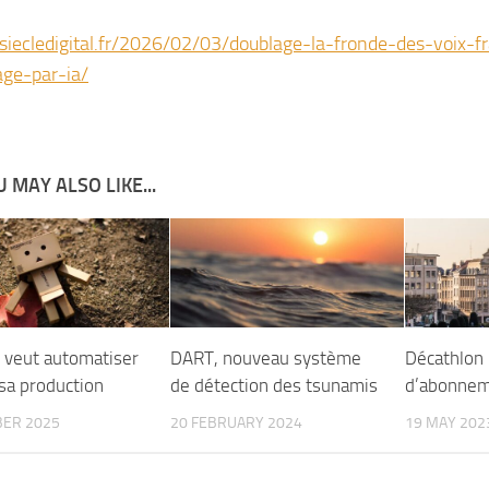
/siecledigital.fr/2026/02/03/doublage-la-fronde-des-voix-f
age-par-ia/
 MAY ALSO LIKE...
veut automatiser
DART, nouveau système
Décathlon 
sa production
de détection des tsunamis
d’abonne
BER 2025
20 FEBRUARY 2024
19 MAY 202