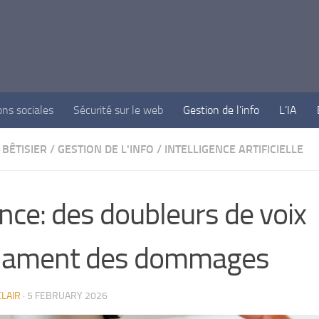
ons sociales
Sécurité sur le web
Gestion de l’info
L’IA
BÊTISIER
/
GESTION DE L'INFO
/
INTELLIGENCE ARTIFICIELLE
nce: des doubleurs de voix
clament des dommages
LAIR
·
5 FEBRUARY 2026