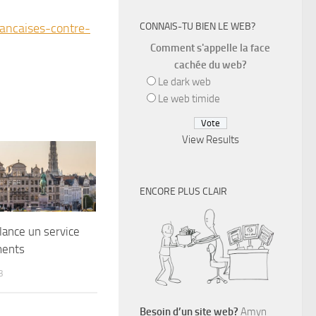
rancaises-contre-
CONNAIS-TU BIEN LE WEB?
Comment s'appelle la face
cachée du web?
Le dark web
Le web timide
View Results
ENCORE PLUS CLAIR
lance un service
ments
3
Besoin d’un site web?
Amyn