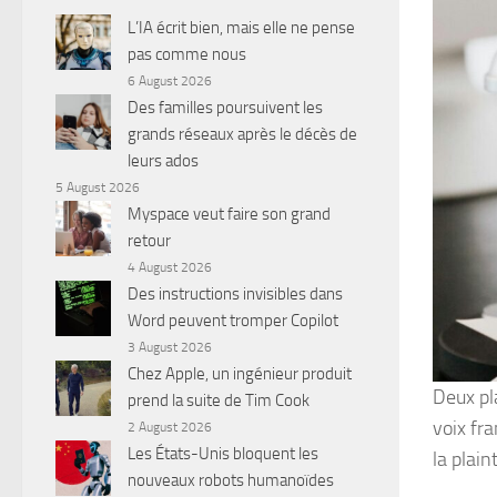
L’IA écrit bien, mais elle ne pense
pas comme nous
6 August 2026
Des familles poursuivent les
grands réseaux après le décès de
leurs ados
5 August 2026
Myspace veut faire son grand
retour
4 August 2026
Des instructions invisibles dans
Word peuvent tromper Copilot
3 August 2026
Chez Apple, un ingénieur produit
Deux pl
prend la suite de Tim Cook
voix fr
2 August 2026
Les États-Unis bloquent les
la plain
nouveaux robots humanoïdes