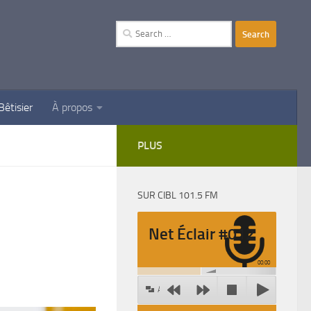
Search
for:
Bêtisier
À propos
PLUS
SUR CIBL 101.5 FM
Net Éclair #012
00:00
Agrandir