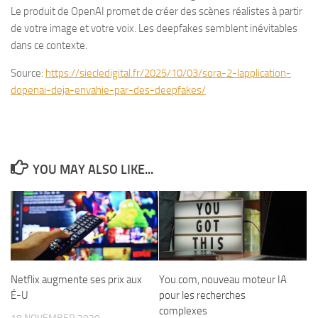
Le produit de OpenAI promet de créer des scènes réalistes à partir
de votre image et votre voix. Les deepfakes semblent inévitables
dans ce contexte.
Source:
https://siecledigital.fr/2025/10/03/sora-2-lapplication-
dopenai-deja-envahie-par-des-deepfakes/
YOU MAY ALSO LIKE...
Netflix augmente ses prix aux
You.com, nouveau moteur IA
É-U
pour les recherches
complexes