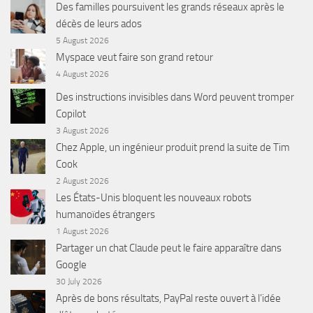
Des familles poursuivent les grands réseaux après le
décès de leurs ados
5 August 2026
Myspace veut faire son grand retour
4 August 2026
Des instructions invisibles dans Word peuvent tromper
Copilot
3 August 2026
Chez Apple, un ingénieur produit prend la suite de Tim
Cook
2 August 2026
Les États-Unis bloquent les nouveaux robots
humanoïdes étrangers
1 August 2026
Partager un chat Claude peut le faire apparaître dans
Google
30 July 2026
Après de bons résultats, PayPal reste ouvert à l’idée