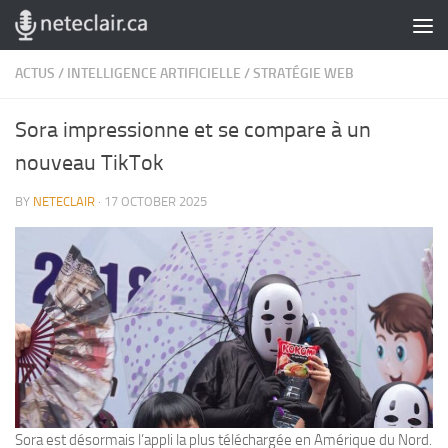
Skip to content
ACTUS
/
INTELLIGENCE ARTIFICIELLE
/
STRATÉGIE WEB
Sora impressionne et se compare à un
nouveau TikTok
BY
NETECLAIR
·
17 OCTOBER 2025
Sora est désormais l’appli la plus téléchargée en Amérique du Nord.