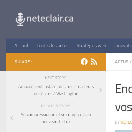
Skip to content
Accueil
Toutes les actus
Stratégies web
Innovati
SUIVRE :
ACTUS
/
NEXT STORY
End
Amazon veut installer des mini-réacteurs
nucléaires à Washington
vos
PREVIOUS STORY
Sora impressionne et se compare à un
nouveau TikTok
BY
NETEC