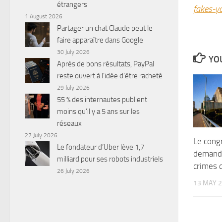
étrangers
fakes-y
1 August 2026
Partager un chat Claude peut le
faire apparaître dans Google
30 July 2026
YOU
Après de bons résultats, PayPal
reste ouvert à l’idée d’être racheté
29 July 2026
55 % des internautes publient
moins qu’il y a 5 ans sur les
réseaux
27 July 2026
Le cong
Le fondateur d’Uber lève 1,7
demande
milliard pour ses robots industriels
crimes 
26 July 2026
13 MAY 