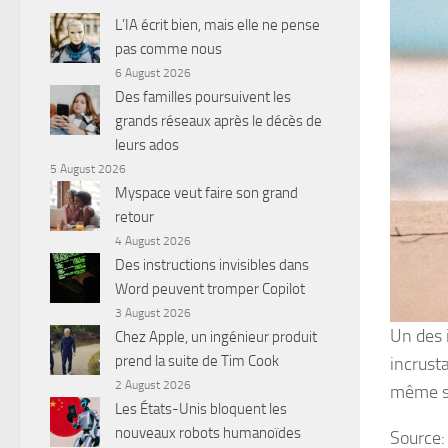
L’IA écrit bien, mais elle ne pense
pas comme nous
6 August 2026
Des familles poursuivent les
grands réseaux après le décès de
leurs ados
5 August 2026
Myspace veut faire son grand
retour
4 August 2026
Des instructions invisibles dans
Word peuvent tromper Copilot
3 August 2026
Un des 
Chez Apple, un ingénieur produit
prend la suite de Tim Cook
incrust
2 August 2026
même s’i
Les États-Unis bloquent les
nouveaux robots humanoïdes
Source