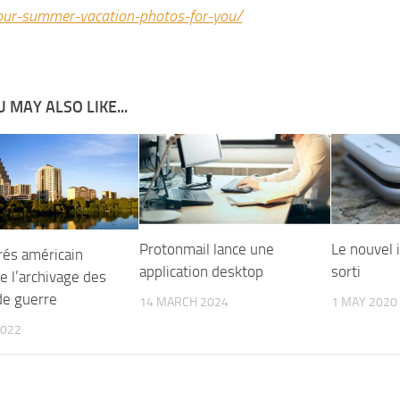
our-summer-vacation-photos-for-you/
 MAY ALSO LIKE...
Protonmail lance une
Le nouvel 
rés américain
application desktop
sorti
 l’archivage des
de guerre
14 MARCH 2024
1 MAY 2020
2022