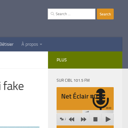
Search
for:
Bêtisier
À propos
PLUS
SUR CIBL 101.5 FM
 fake
Net Éclair #012
00:00
Agrandir