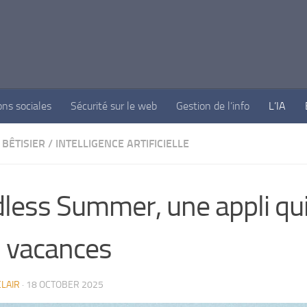
ons sociales
Sécurité sur le web
Gestion de l’info
L’IA
BÊTISIER
/
INTELLIGENCE ARTIFICIELLE
less Summer, une appli qui
 vacances
LAIR
·
18 OCTOBER 2025