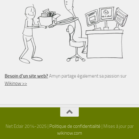
Besoin d’un site web?
Amyn partage également sa passion sur
Wikinow >>
Net Eclair 2014-2025 |
Politique de confidentialité
| Mises à jour par
wikinow.com