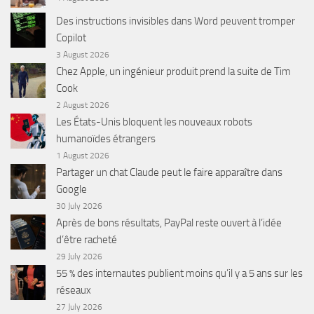
Des instructions invisibles dans Word peuvent tromper
Copilot
3 August 2026
Chez Apple, un ingénieur produit prend la suite de Tim
Cook
2 August 2026
Les États-Unis bloquent les nouveaux robots
humanoïdes étrangers
1 August 2026
Partager un chat Claude peut le faire apparaître dans
Google
30 July 2026
Après de bons résultats, PayPal reste ouvert à l’idée
d’être racheté
29 July 2026
55 % des internautes publient moins qu’il y a 5 ans sur les
réseaux
27 July 2026