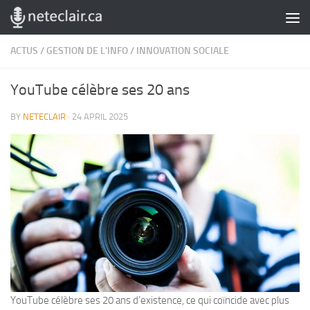
Skip to content
ACTUS
/
GESTION DE L'INFO
/
INNOVATION SOCIALE
YouTube célèbre ses 20 ans
BY
NETECLAIR
·
24 APRIL 2025
YouTube célèbre ses 20 ans d’existence, ce qui coïncide avec plus