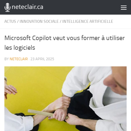
Skip to content
ACTUS
/
INNOVATION SOCIALE
/
INTELLIGENCE ARTIFICIELLE
Microsoft Copilot veut vous former à utiliser
les logiciels
BY
NETECLAIR
·
23 APRIL 2025