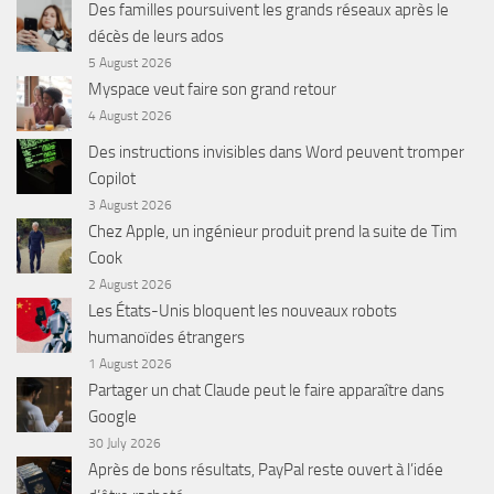
Des familles poursuivent les grands réseaux après le
décès de leurs ados
5 August 2026
Myspace veut faire son grand retour
4 August 2026
Des instructions invisibles dans Word peuvent tromper
Copilot
3 August 2026
Chez Apple, un ingénieur produit prend la suite de Tim
Cook
2 August 2026
Les États-Unis bloquent les nouveaux robots
humanoïdes étrangers
1 August 2026
Partager un chat Claude peut le faire apparaître dans
Google
30 July 2026
Après de bons résultats, PayPal reste ouvert à l’idée