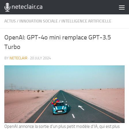
Skip to content
ACTUS
/
INNOVATION SOCIALE
/
INTELLIGENCE ARTIFICIELLE
OpenAI: GPT-4o mini remplace GPT-3.5
Turbo
BY
NETECLAIR
·
20 JULY 2024
OpenAI annonce la sortie d’un plus petit modèle d’IA, qui est plus