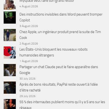
Myspace veut faire son grand retour
4 August 2026
Des instructions invisibles dans Word peuvent tromper
Copilot
3 August 2026
Chez Apple, un ingénieur produit prend la suite de Tim
Cook
2 August 2026
Les États-Unis bloquent les nouveaux robots
humanoïdes étrangers
1 August 2026
Partager un chat Claude peut le faire apparaître dans
Google
30 July 2026
Après de bons résultats, PayPal reste ouvert à l’idée
d’être racheté
29 July 2026
55 % des internautes publient moins qu’il y a 5 ans sur les
réseaux