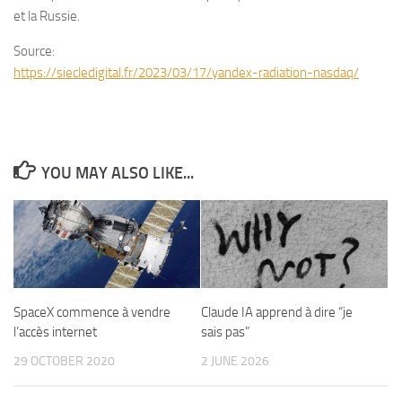
et la Russie.
Source:
https://siecledigital.fr/2023/03/17/yandex-radiation-nasdaq/
YOU MAY ALSO LIKE...
SpaceX commence à vendre
Claude IA apprend à dire “je
l’accès internet
sais pas”
29 OCTOBER 2020
2 JUNE 2026