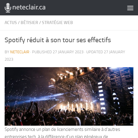
Skip to content
ACTUS
/
BÊTISIER
/
STRATÉGIE WEB
Spotify réduit à son tour ses effectifs
BY
NETECLAIR
· PUBLISHED
27 JANUARY 2023
· UPDATED
27 JANUARY
2023
Spotify annonce un plan de licenciements similaire à d’autres
entreprises tech, à la différence d’un plan généreux de