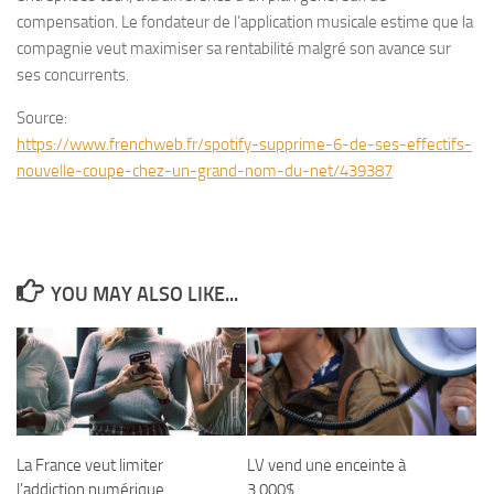
compensation. Le fondateur de l’application musicale estime que la
compagnie veut maximiser sa rentabilité malgré son avance sur
ses concurrents.
Source:
https://www.frenchweb.fr/spotify-supprime-6-de-ses-effectifs-
nouvelle-coupe-chez-un-grand-nom-du-net/439387
YOU MAY ALSO LIKE...
La France veut limiter
LV vend une enceinte à
l’addiction numérique
3.000$