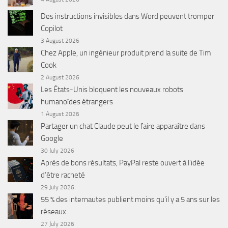
Des instructions invisibles dans Word peuvent tromper
Copilot
3 August 2026
Chez Apple, un ingénieur produit prend la suite de Tim
Cook
2 August 2026
Les États-Unis bloquent les nouveaux robots
humanoïdes étrangers
1 August 2026
Partager un chat Claude peut le faire apparaître dans
Google
30 July 2026
Après de bons résultats, PayPal reste ouvert à l’idée
d’être racheté
29 July 2026
55 % des internautes publient moins qu’il y a 5 ans sur les
réseaux
27 July 2026