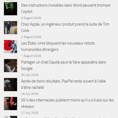
Des instructions invisibles dans Word peuvent tromper
Copilot
3 August 2026
Chez Apple, un ingénieur produit prend la suite de Tim
Cook
2 August 2026
Les États-Unis bloquent les nouveaux robots
humanoïdes étrangers
1 August 2026
Partager un chat Claude peut le faire apparaître dans
Google
30 July 2026
Après de bons résultats, PayPal reste ouvert à l’idée
d’être racheté
29 July 2026
55 % des internautes publient moins qu’il y a 5 ans sur les
réseaux
27 July 2026