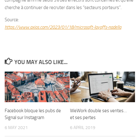
compagnie affirme seuls 5% des effectifs sont concernés et qu’elle
cherche à continuer de recruter dans les “secteurs porteurs”.
Source:
https://www.axios.com/2023/01/18/microsoft-layoffs-nadella
YOU MAY ALSO LIKE...
Facebook bloque les pubs de
WeWork double ses ventes…
Signal sur Instagram
et ses pertes
6 MAY 2021
6 APRIL 2019