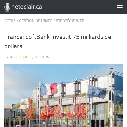
Skip to content
ACTUS
/
GESTION DE L'INFO
/
STRATÉGIE WEB
France: SoftBank investit 75 milliards de
dollars
BY
NETECLAIR
·
1 JUNE 2026