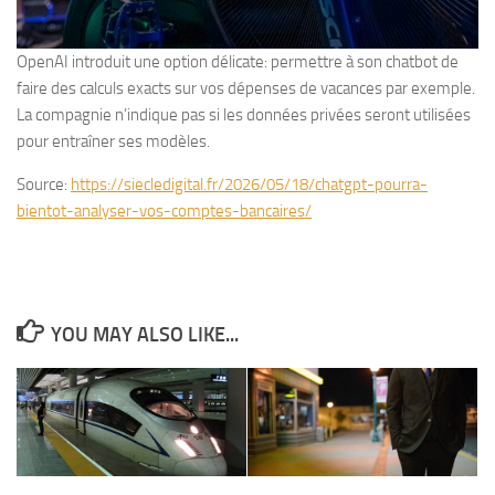
OpenAI introduit une option délicate: permettre à son chatbot de
faire des calculs exacts sur vos dépenses de vacances par exemple.
La compagnie n’indique pas si les données privées seront utilisées
pour entraîner ses modèles.
Source:
https://siecledigital.fr/2026/05/18/chatgpt-pourra-
bientot-analyser-vos-comptes-bancaires/
YOU MAY ALSO LIKE...