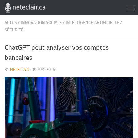
Skip to content
ACTUS
/
INNOVATION SOCIALE
/
INTELLIGENCE ARTIFICIELLE
/
SÉCURITÉ
ChatGPT peut analyser vos comptes
bancaires
BY
NETECLAIR
·
19 MAY 2026