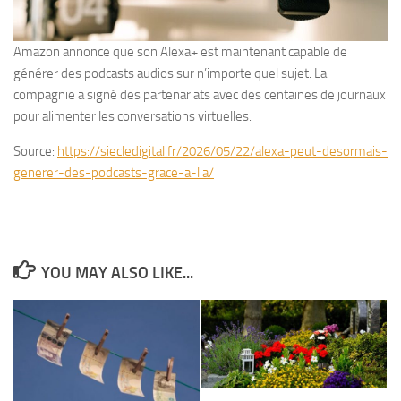
Amazon annonce que son Alexa+ est maintenant capable de
générer des podcasts audios sur n’importe quel sujet. La
compagnie a signé des partenariats avec des centaines de journaux
pour alimenter les conversations virtuelles.
Source:
https://siecledigital.fr/2026/05/22/alexa-peut-desormais-
generer-des-podcasts-grace-a-lia/
YOU MAY ALSO LIKE...