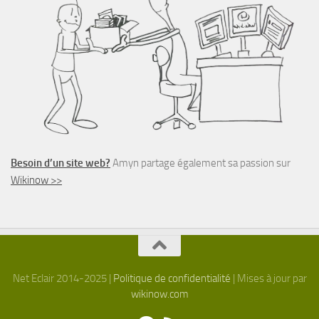
Besoin d’un site web?
Amyn partage également sa passion sur
Wikinow >>
Net Eclair 2014-2025 |
Politique de confidentialité
| Mises à jour par
wikinow.com