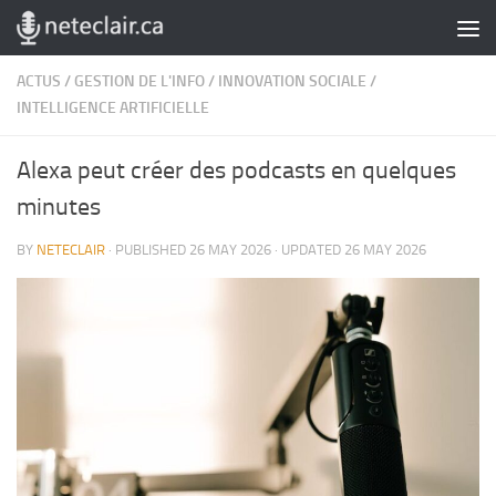
Skip to content
ACTUS
/
GESTION DE L'INFO
/
INNOVATION SOCIALE
/
INTELLIGENCE ARTIFICIELLE
Alexa peut créer des podcasts en quelques
minutes
BY
NETECLAIR
· PUBLISHED
26 MAY 2026
· UPDATED
26 MAY 2026