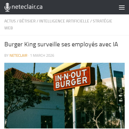
Skip to content
ACTUS
/
BÊTISIER
/
INTELLIGENCE ARTIFICIELLE
/
STRATÉGIE
WEB
Burger King surveille ses employés avec IA
BY
NETECLAIR
·
1 MARCH 2026