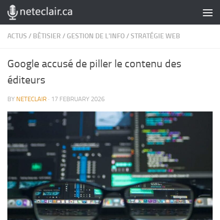
Skip to content
ACTUS
/
BÊTISIER
/
GESTION DE L'INFO
/
STRATÉGIE WEB
Google accusé de piller le contenu des
éditeurs
BY
NETECLAIR
·
17 FEBRUARY 2026