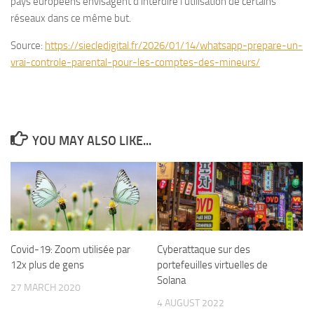
pays européens envisagent d’interdire l’utilisation de certains
réseaux dans ce même but.
Source:
https://siecledigital.fr/2026/01/14/whatsapp-prepare-un-
vrai-controle-parental-pour-les-comptes-des-mineurs/
YOU MAY ALSO LIKE...
Covid-19: Zoom utilisée par
Cyberattaque sur des
12x plus de gens
portefeuilles virtuelles de
Solana
27 MARCH 2020
4 AUGUST 2022