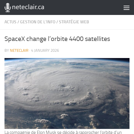
Skip to content
ACTUS
/
GESTION DE L'INFO
/
STRATÉGIE WEB
SpaceX change l’orbite 4400 satellites
BY
NETECLAIR
·
4 JANUARY 2026
La compagnie de Elon Musk se décide à rapprocher l’orbite d’un