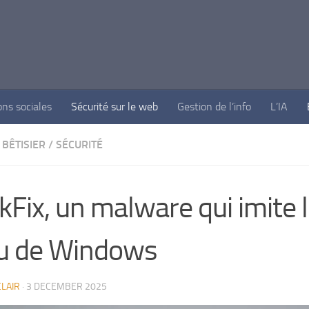
ons sociales
Sécurité sur le web
Gestion de l’info
L’IA
BÊTISIER
/
SÉCURITÉ
ckFix, un malware qui imite 
u de Windows
LAIR
·
3 DECEMBER 2025