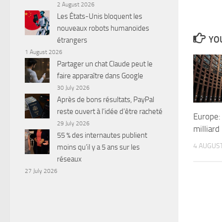
2 August 2026
Les États-Unis bloquent les
nouveaux robots humanoïdes
YOU
étrangers
1 August 2026
Partager un chat Claude peut le
faire apparaître dans Google
30 July 2026
Après de bons résultats, PayPal
reste ouvert à l’idée d’être racheté
Europe:
29 July 2026
milliar
55 % des internautes publient
4 AUGUS
moins qu’il y a 5 ans sur les
réseaux
27 July 2026