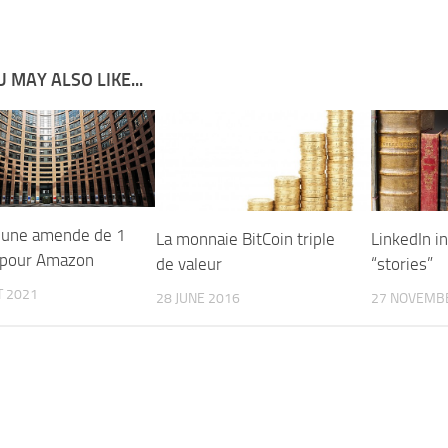
 MAY ALSO LIKE...
 une amende de 1
La monnaie BitCoin triple
LinkedIn i
d pour Amazon
de valeur
“stories”
T 2021
28 JUNE 2016
27 NOVEMB