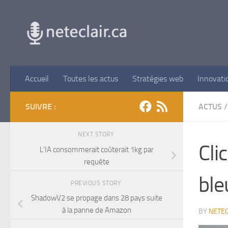
Skip to content
Accueil
Toutes les actus
Stratégies web
Innovati
SUIVRE :
ACTUS
/
NEXT STORY
Cli
L’IA consommerait coûterait 1kg par
requête
ble
PREVIOUS STORY
ShadowV2 se propage dans 28 pays suite
à la panne de Amazon
BY
NETEC