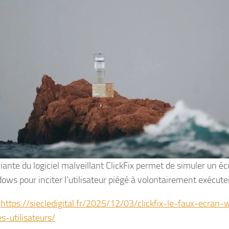
iante du logiciel malveillant ClickFix permet de simuler un éc
ows pour inciter l’utilisateur piégé à volontairement exécut
:
https://siecledigital.fr/2025/12/03/clickfix-le-faux-ecran
s-utilisateurs/