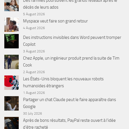
Des familles poursuivent les grands réseaux après le
décès de leurs ados
5 August 2026
Myspace veut faire son grand retour
4 August 2026
Des instructions invisibles dans Word peuvent tromper
Copilot
3 August 2026
Chez Apple, un ingénieur produit prend la suite de Tim
Cook
2 August 2026
Les États-Unis bloquent les nouveaux robots
humanoïdes étrangers
1 August 2026
Partager un chat Claude peut le faire apparaître dans
Google
30 July 2026
Après de bons résultats, PayPal reste ouvert à l’idée
d’être racheté