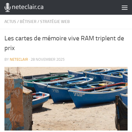
Skip to content
ACTUS
/
BÊTISIER
/
STRATÉGIE WEB
Les cartes de mémoire vive RAM triplent de
prix
BY
NETECLAIR
·
28 NOVEMBER 2025