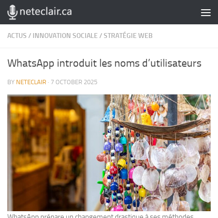
Skip to content
ACTUS
/
INNOVATION SOCIALE
/
STRATÉGIE WEB
WhatsApp introduit les noms d’utilisateurs
BY
NETECLAIR
·
7 OCTOBER 2025
WhatsApp prépare un changement drastique à ses méthodes