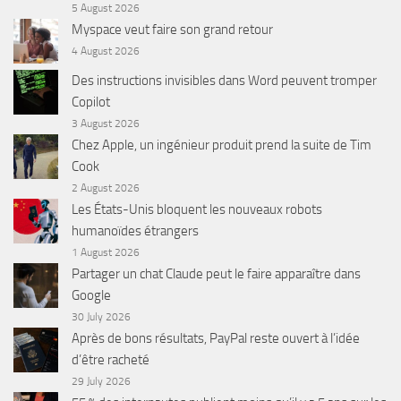
5 August 2026
Myspace veut faire son grand retour
4 August 2026
Des instructions invisibles dans Word peuvent tromper
Copilot
3 August 2026
Chez Apple, un ingénieur produit prend la suite de Tim
Cook
2 August 2026
Les États-Unis bloquent les nouveaux robots
humanoïdes étrangers
1 August 2026
Partager un chat Claude peut le faire apparaître dans
Google
30 July 2026
Après de bons résultats, PayPal reste ouvert à l’idée
d’être racheté
29 July 2026