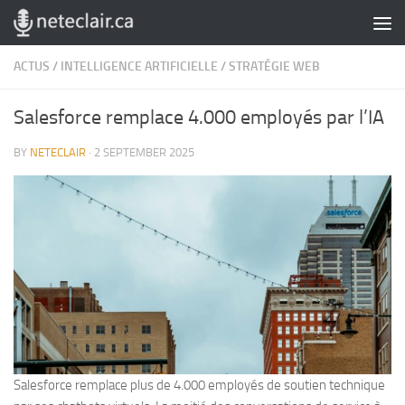
Skip to content
ACTUS
/
INTELLIGENCE ARTIFICIELLE
/
STRATÉGIE WEB
Salesforce remplace 4.000 employés par l’IA
BY
NETECLAIR
·
2 SEPTEMBER 2025
Salesforce remplace plus de 4.000 employés de soutien technique