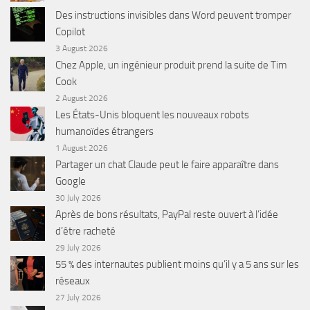
Des instructions invisibles dans Word peuvent tromper
Copilot
3 August 2026
Chez Apple, un ingénieur produit prend la suite de Tim
Cook
2 August 2026
Les États-Unis bloquent les nouveaux robots
humanoïdes étrangers
1 August 2026
Partager un chat Claude peut le faire apparaître dans
Google
30 July 2026
Après de bons résultats, PayPal reste ouvert à l’idée
d’être racheté
29 July 2026
55 % des internautes publient moins qu’il y a 5 ans sur les
réseaux
27 July 2026