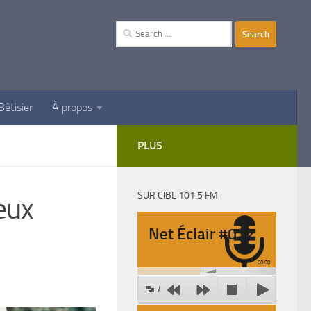
Search
for:
Bêtisier
À propos
PLUS
SUR CIBL 101.5 FM
eux
Net Éclair #012
00:00
Agrandir