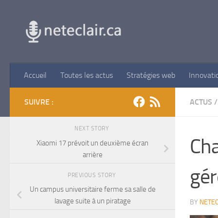
Skip to content
Accueil
Toutes les actus
Stratégies web
Innovati
SUIVRE :
ACTUS
/
NEXT STORY
Cha
Xiaomi 17 prévoit un deuxième écran
arrière
gér
PREVIOUS STORY
Un campus universitaire ferme sa salle de
lavage suite à un piratage
BY
NETEC