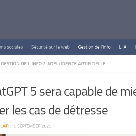
ons sociales
Sécurité sur le web
Gestion de l’info
L’IA
GESTION DE L'INFO
/
INTELLIGENCE ARTIFICIELLE
tGPT 5 sera capable de mi
er les cas de détresse
LAIR
·
15 SEPTEMBER 2025