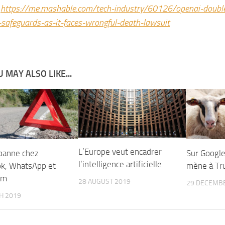
:
https://me.mashable.com/tech-industry/60126/openai-doub
-safeguards-as-it-faces-wrongful-death-lawsuit
 MAY ALSO LIKE...
L’Europe veut encadrer
panne chez
Sur Google,
l’intelligence artificielle
k, WhatsApp et
mène à T
am
28 AUGUST 2019
29 DECEMB
H 2019