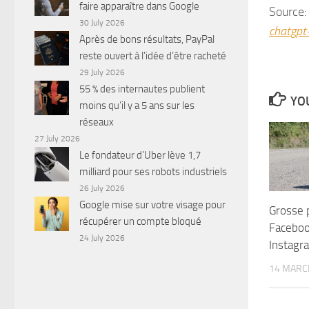
faire apparaître dans Google
Source
30 July 2026
chatgpt
Après de bons résultats, PayPal
reste ouvert à l’idée d’être racheté
29 July 2026
55 % des internautes publient
YOU
moins qu’il y a 5 ans sur les
réseaux
27 July 2026
Le fondateur d’Uber lève 1,7
milliard pour ses robots industriels
26 July 2026
Google mise sur votre visage pour
Grosse 
récupérer un compte bloqué
Faceboo
24 July 2026
Instagr
14 MARC