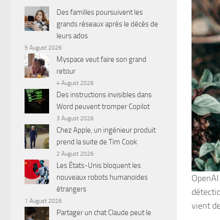
Des familles poursuivent les
grands réseaux après le décès de
leurs ados
5 August 2026
Myspace veut faire son grand
retour
4 August 2026
Des instructions invisibles dans
Word peuvent tromper Copilot
3 August 2026
Chez Apple, un ingénieur produit
prend la suite de Tim Cook
2 August 2026
Les États-Unis bloquent les
OpenAI 
nouveaux robots humanoïdes
étrangers
détecti
1 August 2026
vient de
Partager un chat Claude peut le