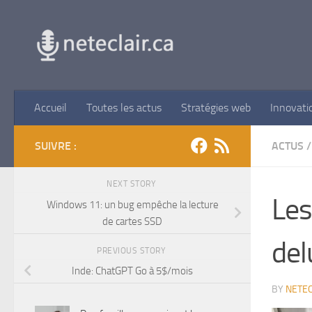
Skip to content
Accueil
Toutes les actus
Stratégies web
Innovati
SUIVRE :
ACTUS
/
NEXT STORY
Les
Windows 11: un bug empêche la lecture
de cartes SSD
del
PREVIOUS STORY
Inde: ChatGPT Go à 5$/mois
BY
NETEC