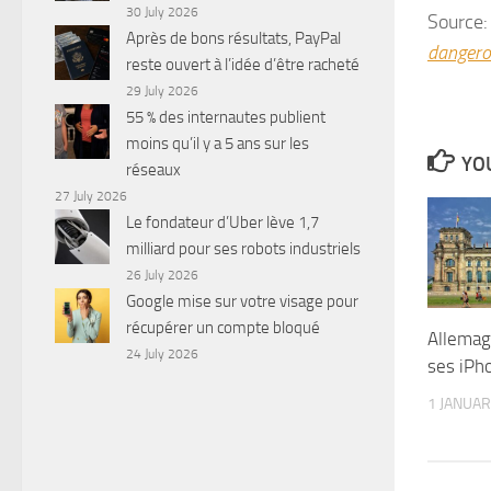
30 July 2026
Source
Après de bons résultats, PayPal
dangero
reste ouvert à l’idée d’être racheté
29 July 2026
55 % des internautes publient
moins qu’il y a 5 ans sur les
YOU
réseaux
27 July 2026
Le fondateur d’Uber lève 1,7
milliard pour ses robots industriels
26 July 2026
Google mise sur votre visage pour
récupérer un compte bloqué
Allemag
24 July 2026
ses iPh
1 JANUAR