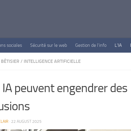
ons sociales
Sécurité sur le web
Gestion de l’info
L’IA
BÊTISIER
/
INTELLIGENCE ARTIFICIELLE
 IA peuvent engendrer des
usions
LAIR
·
22 AUGUST 2025