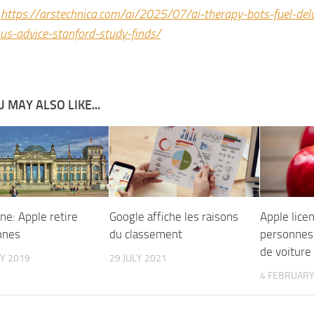
:
https://arstechnica.com/ai/2025/07/ai-therapy-bots-fuel-del
us-advice-stanford-study-finds/
 MAY ALSO LIKE...
ne: Apple retire
Google affiche les raisons
Apple lice
ones
du classement
personnes 
de voitur
Y 2019
29 JULY 2021
4 FEBRUARY