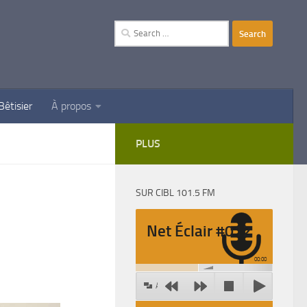
Search
for:
Bêtisier
À propos
PLUS
SUR CIBL 101.5 FM
Net Éclair #012
00:00
Agrandir