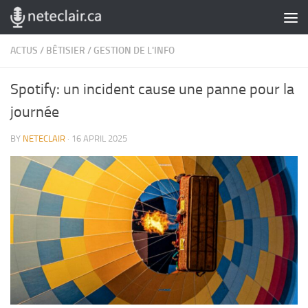
Skip to content
ACTUS
/
BÊTISIER
/
GESTION DE L'INFO
Spotify: un incident cause une panne pour la
journée
BY
NETECLAIR
·
16 APRIL 2025