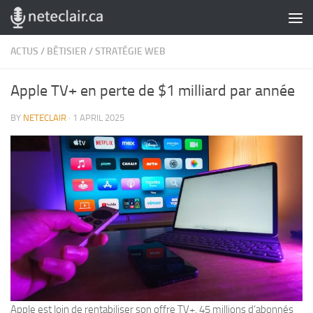
Skip to content
ACTUS
/
BÊTISIER
/
STRATÉGIE WEB
Apple TV+ en perte de $1 milliard par année
BY
NETECLAIR
·
1 APRIL 2025
Apple est loin de rentabiliser son offre TV+. 45 millions d’abonnés