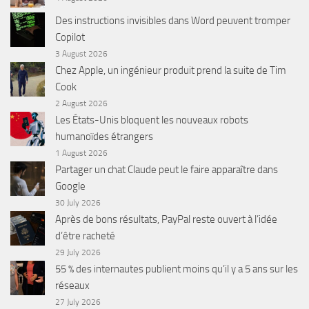
Des instructions invisibles dans Word peuvent tromper
Copilot
3 August 2026
Chez Apple, un ingénieur produit prend la suite de Tim
Cook
2 August 2026
Les États-Unis bloquent les nouveaux robots
humanoïdes étrangers
1 August 2026
Partager un chat Claude peut le faire apparaître dans
Google
30 July 2026
Après de bons résultats, PayPal reste ouvert à l’idée
d’être racheté
29 July 2026
55 % des internautes publient moins qu’il y a 5 ans sur les
réseaux
27 July 2026