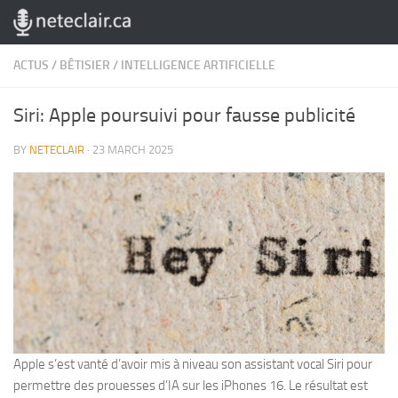
Skip to content
ACTUS
/
BÊTISIER
/
INTELLIGENCE ARTIFICIELLE
Siri: Apple poursuivi pour fausse publicité
BY
NETECLAIR
·
23 MARCH 2025
Apple s’est vanté d’avoir mis à niveau son assistant vocal Siri pour
permettre des prouesses d’IA sur les iPhones 16. Le résultat est